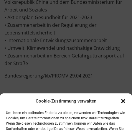
Volksrepublik China und dem Bundesministerium für
Arbeit und Soziales
• Aktionsplan Gesundheit für 2021-2023
• Zusammenarbeit in der Regulierung der
Lebensmittelsicherheit
• Internationale Entwicklungszusammenarbeit
• Umwelt, Klimawandel und nachhaltige Entwicklung
• Zusammenarbeit im Bereich Gefahrguttransport auf
der Straße
Bundesregierung/kb/PROMV 29.04.2021
Cookie-Zustimmung verwalten
Kontakt
AGB
Fachmedien
Cookie-Richtlinie (EU)
Um Ihnen ein optimales Erlebnis zu bieten, verwenden wir Technologien wie
Cookies, um Geräteinformationen zu speichern bzw. darauf zuzugreifen.
Wenn Sie diesen Technologien zustimmen, können wir Daten wie das
Telefon: 0821 242800
Surfverhalten oder eindeutige IDs auf dieser Website verarbeiten. Wenn Sie