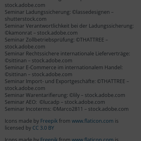
stock.adobe.com
Seminar Ladungssicherung: ©lassedesignen –
shutterstock.com
Seminar Verantwortlichkeit bei der Ladungssicherung:
©kamonrat – stock.adobe.com
Seminar Zollbetriebsprüfung: ©THATTREE –
stock.adobe.com
Seminar Rechtssichere internationale Lieferverträge:
©sittinan – stock.adobe.com
Seminar E-Commerce im internationalem Handel:
©sittinan – stock.adobe.com
Seminar Import- und Exportgeschäfte: ©THATTREE –
stock.adobe.com
Seminar Warentarifierung: ©lily – stock.adobe.com
Seminar AEO: ©lucadp – stock.adobe.com
Seminar Incoterms: ©Marco2811 – stock.adobe.com
Icons made by
Freepik
from
www.flaticon.com
is
licensed by
CC 3.0 BY
Icons made by
Freepik
from
www.flaticon.com
is