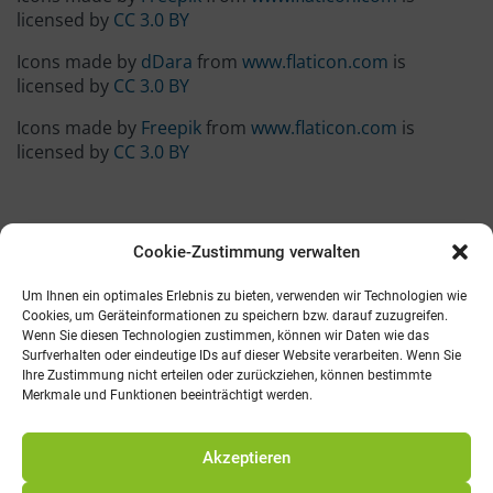
licensed by
CC 3.0 BY
Icons made by
dDara
from
www.flaticon.com
is
licensed by
CC 3.0 BY
Icons made by
Freepik
from
www.flaticon.com
is
licensed by
CC 3.0 BY
Cookie-Zustimmung verwalten
Kontakt
AGB
Fachmedien
Cookie-Richtlinie (EU)
Um Ihnen ein optimales Erlebnis zu bieten, verwenden wir Technologien wie
Cookies, um Geräteinformationen zu speichern bzw. darauf zuzugreifen.
Wenn Sie diesen Technologien zustimmen, können wir Daten wie das
Telefon: 0821 242800
Surfverhalten oder eindeutige IDs auf dieser Website verarbeiten. Wenn Sie
E-Mail: info@promv.de
Ihre Zustimmung nicht erteilen oder zurückziehen, können bestimmte
Merkmale und Funktionen beeinträchtigt werden.
© 2021 Pro Management Verlag
Akzeptieren