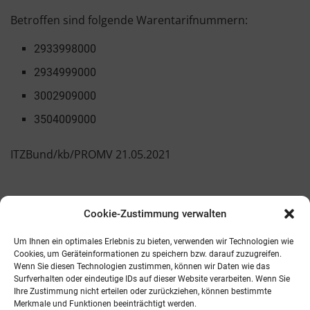
Betroffen sind folgende Warentarifnummern:
2933998000
2934999000
3002909000
3504009000
ITZBund/kb/PROMV 21.05.2021
Cookie-Zustimmung verwalten
Kontakt
AGB
Fachmedien
Cookie-Richtlinie (EU)
Um Ihnen ein optimales Erlebnis zu bieten, verwenden wir Technologien wie
Cookies, um Geräteinformationen zu speichern bzw. darauf zuzugreifen.
Wenn Sie diesen Technologien zustimmen, können wir Daten wie das
Telefon: 0821 242800
Surfverhalten oder eindeutige IDs auf dieser Website verarbeiten. Wenn Sie
E-Mail: info@promv.de
Ihre Zustimmung nicht erteilen oder zurückziehen, können bestimmte
Merkmale und Funktionen beeinträchtigt werden.