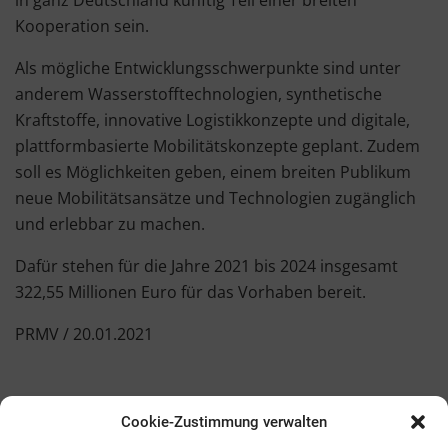
in ganz Deutschland künftig Teil einer breiten
Kooperation sein.
Als mögliche Entwicklungsschwerpunkte sind unter
anderem Wasserstofftechnologien, synthetische
Kraftstoffe, innovative Logistikkonzepte und digitale,
plattformbasierte Mobilitätskonzepte geplant. Zudem
soll es Möglichkeiten geben, einem breiten Publikum
neue Mobilitätsansätze und Technologien zugänglich
und erlebbar zu machen.
Dafür stehen für die Jahre 2021 bis 2024 insgesamt
322,55 Millionen Euro für das Vorhaben bereit.
PRMV / 20.01.2021
Cookie-Zustimmung verwalten