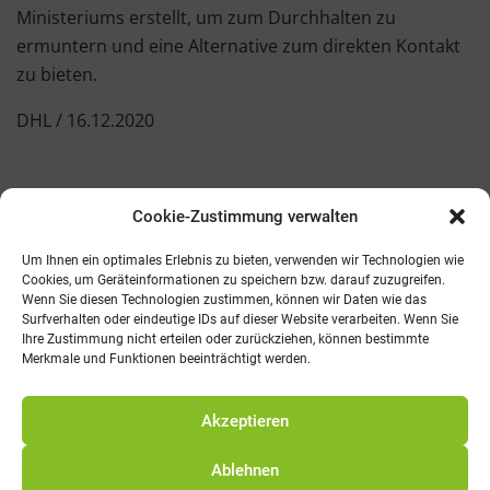
Ministeriums erstellt, um zum Durchhalten zu
ermuntern und eine Alternative zum direkten Kontakt
zu bieten.
DHL / 16.12.2020
Cookie-Zustimmung verwalten
Kontakt
AGB
Fachmedien
Cookie-Richtlinie (EU)
Um Ihnen ein optimales Erlebnis zu bieten, verwenden wir Technologien wie
Cookies, um Geräteinformationen zu speichern bzw. darauf zuzugreifen.
Wenn Sie diesen Technologien zustimmen, können wir Daten wie das
Telefon: 0821 242800
Surfverhalten oder eindeutige IDs auf dieser Website verarbeiten. Wenn Sie
E-Mail: info@promv.de
Ihre Zustimmung nicht erteilen oder zurückziehen, können bestimmte
Merkmale und Funktionen beeinträchtigt werden.
© 2021 Pro Management Verlag
Akzeptieren
Ablehnen