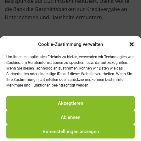
Basispunkte auf 0,25 Prozent reduziert. Damit wollte
die Bank die Geschäftsbanken zur Kreditvergabe an
Unternehmen und Haushalte ermuntern.
Cookie-Zustimmung verwalten
Kontakt
AGB
Fachmedien
Cookie-Richtlinie (EU)
Um Ihnen ein optimales Erlebnis zu bieten, verwenden wir Technologien wie
Cookies, um Geräteinformationen zu speichern bzw. darauf zuzugreifen.
Wenn Sie diesen Technologien zustimmen, können wir Daten wie das
Telefon: 0821 242800
Surfverhalten oder eindeutige IDs auf dieser Website verarbeiten. Wenn Sie
E-Mail: info@promv.de
Ihre Zustimmung nicht erteilen oder zurückziehen, können bestimmte
Merkmale und Funktionen beeinträchtigt werden.
© 2021 Pro Management Verlag
Akzeptieren
Ablehnen
Voreinstellungen anzeigen
Alle Preise exkl. der gesetzlichen MwSt.