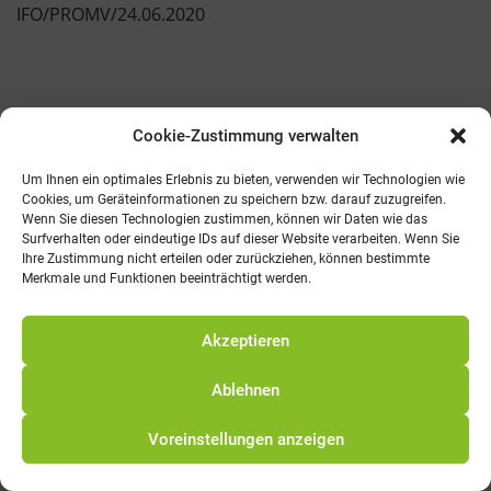
IFO/PROMV/24.06.2020
Cookie-Zustimmung verwalten
Kontakt
AGB
Fachmedien
Cookie-Richtlinie (EU)
Um Ihnen ein optimales Erlebnis zu bieten, verwenden wir Technologien wie
Cookies, um Geräteinformationen zu speichern bzw. darauf zuzugreifen.
Telefon: 0821 242800
Wenn Sie diesen Technologien zustimmen, können wir Daten wie das
E-Mail: info@promv.de
Surfverhalten oder eindeutige IDs auf dieser Website verarbeiten. Wenn Sie
Ihre Zustimmung nicht erteilen oder zurückziehen, können bestimmte
Merkmale und Funktionen beeinträchtigt werden.
© 2021 Pro Management Verlag
Akzeptieren
Ablehnen
Alle Preise exkl. der gesetzlichen MwSt.
Voreinstellungen anzeigen