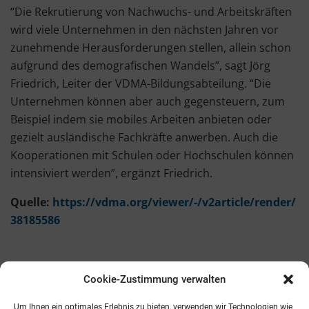
“Die Rekrutierung von Nachwuchs- und Arbeitskräften
wird viele Unternehmen in den nächsten Jahren vor
zunehmende Herausforderungen stellen, allein schon
aufgrund des demografischen Wandels”, sagt Jörg
Friedrich, Leiter der VDMA-Bildungsabteilung. “Die
Unternehmen können aber auch gegensteuern, zum
Beispiel indem sie mobiles Arbeiten anbieten oder
gezielt ausländische Fachkräfte anwerben. Auch die
Kooperationen mit Schulen oder Hochschulen können
intensiviert werden”, ergänzt Friedrich.
Quelle:
https://vdma.org/viewer/-/v2article/render/
38185586
Cookie-Zustimmung verwalten
Kontakt
AGB
Fachmedien
Cookie-Richtlinie (EU)
Um Ihnen ein optimales Erlebnis zu bieten, verwenden wir Technologien wie