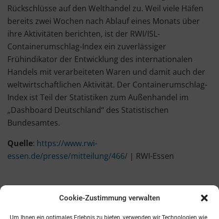
Rückschlüsse auf den Welthandel zu. Weil viele Häfen
bereits zwei Wochen nach Ablauf eines Monats über
ihre Aktivitäten berichten, ist der RWI/ISL-
Containerumschlag-Index ein zuverlässiger
Frühindikator der Entwicklung des internationalen
Handels mit verarbeiteten Waren und damit auch der
weltwirtschaftlichen Aktivität. Der Containerumschlag-
Index ist Teil der Statistiken zum Außenhandel im
„Dashboard Deutschland“ des Statistischen
Bundesamtes.
Quelle
:
https://www.rwi-
essen.de/presse/mitteilung/466/
| RWI-Essen
Cookie-Zustimmung verwalten
Kontakt
AGB
Fachmedien
Cookie-Richtlinie (EU)
Um Ihnen ein optimales Erlebnis zu bieten, verwenden wir Technologien wie