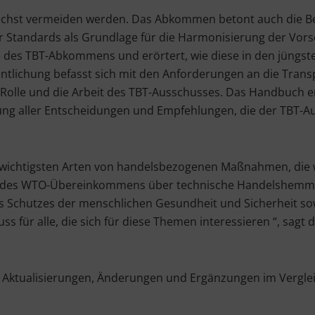
ichst vermeiden werden. Das Abkommen betont auch die B
r Standards als Grundlage für die Harmonisierung der Vors
 des TBT-Abkommens und erörtert, wie diese in den jüngste
ichung befasst sich mit den Anforderungen an die Transp
olle und die Arbeit des TBT-Ausschusses. Das Handbuch en
 aller Entscheidungen und Empfehlungen, die der TBT-Aus
 wichtigsten Arten von handelsbezogenen Maßnahmen, die w
en des WTO-Übereinkommens über technische Handelshemmni
h des Schutzes der menschlichen Gesundheit und Sicherheit
s für alle, die sich für diese Themen interessieren “, sagt 
e Aktualisierungen, Änderungen und Ergänzungen im Vergleic