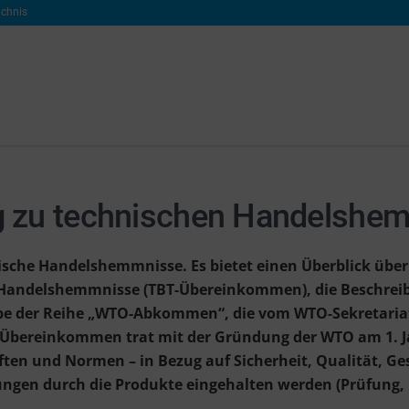
ichnis
g zu technischen Handelshe
sche Handelshemmnisse. Es bietet einen Überblick übe
 Handelshemmnisse (TBT-Übereinkommen), die Beschre
e der Reihe „WTO-Abkommen“, die vom WTO-Sekretariat e
ereinkommen trat mit der Gründung der WTO am 1. Janua
ten und Normen – in Bezug auf Sicherheit, Qualität, Ge
ngen durch die Produkte eingehalten werden (Prüfung, I