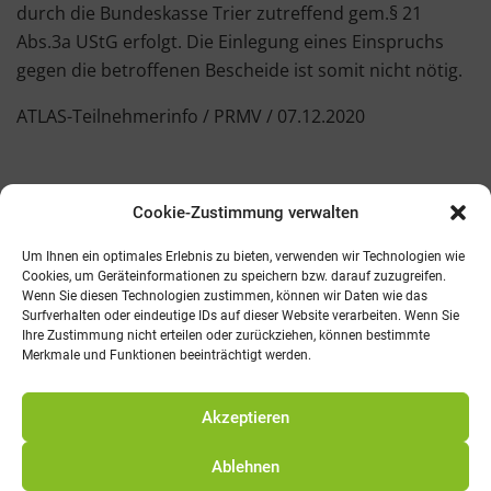
durch die Bundeskasse Trier zutreffend gem.§ 21
Abs.3a UStG erfolgt. Die Einlegung eines Einspruchs
gegen die betroffenen Bescheide ist somit nicht nötig.
ATLAS-Teilnehmerinfo / PRMV / 07.12.2020
Cookie-Zustimmung verwalten
Kontakt
AGB
Fachmedien
Cookie-Richtlinie (EU)
Um Ihnen ein optimales Erlebnis zu bieten, verwenden wir Technologien wie
Cookies, um Geräteinformationen zu speichern bzw. darauf zuzugreifen.
Wenn Sie diesen Technologien zustimmen, können wir Daten wie das
Telefon: 0821 242800
Surfverhalten oder eindeutige IDs auf dieser Website verarbeiten. Wenn Sie
E-Mail: info@promv.de
Ihre Zustimmung nicht erteilen oder zurückziehen, können bestimmte
Merkmale und Funktionen beeinträchtigt werden.
© 2021 Pro Management Verlag
Akzeptieren
Ablehnen