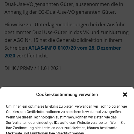
Dual-Use-VO genannten Güter, ausgenommen die in
Anhang IIg der EG-Dual-Use-VO genannten Güter.
Hinweise zur Unterlagencodierungen bei der Ausfuhr
bestimmter Dual Use-Güter in das VK und zur Nutzung
der AGG Nr. 15 hat die Generalzolldirektion in ihrem
Schreiben
ATLAS-INFO 0107/20 vom 28. Dezember
2020
veröffentlicht.
DIHK / PRMV / 11.01.2021
Cookie-Zustimmung verwalten
Kontakt
AGB
Fachmedien
Cookie-Richtlinie (EU)
Um Ihnen ein optimales Erlebnis zu bieten, verwenden wir Technologien wie
Cookies, um Geräteinformationen zu speichern bzw. darauf zuzugreifen.
Wenn Sie diesen Technologien zustimmen, können wir Daten wie das
Telefon: 0821 242800
Surfverhalten oder eindeutige IDs auf dieser Website verarbeiten. Wenn Sie
E-Mail: info@promv.de
Ihre Zustimmung nicht erteilen oder zurückziehen, können bestimmte
Merkmale und Funktionen beeinträchtigt werden.