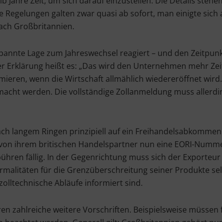
 Jahre Zeit, um sich darauf einzustellen. Die Details stehen 
 Regelungen galten zwar quasi ab sofort, man einigte sich
nach Großbritannien.
spannte Lage zum Jahreswechsel reagiert – und den Zeitpunk
ihrer Erklärung heißt es: „Das wird den Unternehmen mehr Ze
eren, wenn die Wirtschaft allmählich wiedereröffnet wird.
cht werden. Die vollständige Zollanmeldung muss allerdi
ch langem Ringen prinzipiell auf ein Freihandelsabkommen 
 von ihrem britischen Handelspartner nun eine EORI-Numme
ühren fällig. In der Gegenrichtung muss sich der Exporteu
rmalitäten für die Grenzüberschreitung seiner Produkte se
lltechnische Abläufe informiert sind.
n zahlreiche weitere Vorschriften. Beispielsweise müssen fü