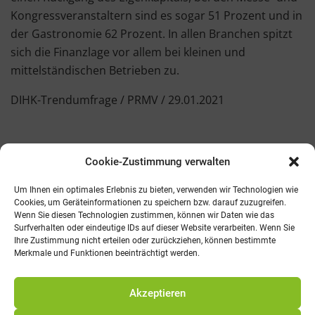
Kongressveranstaltern sind es sogar 51 Prozent und in
der Gastronomie 62 Prozent. In allen Branchen spitzt
sich die Finanzlage vor allem bei kleinen und
mittelständischen Betrieben zu.
DIHK-Trendumfrage / PRMV / 29.01.2021
Cookie-Zustimmung verwalten
Kontakt
AGB
Fachmedien
Cookie-Richtlinie (EU)
Um Ihnen ein optimales Erlebnis zu bieten, verwenden wir Technologien wie
Cookies, um Geräteinformationen zu speichern bzw. darauf zuzugreifen.
Wenn Sie diesen Technologien zustimmen, können wir Daten wie das
Telefon: 0821 242800
Surfverhalten oder eindeutige IDs auf dieser Website verarbeiten. Wenn Sie
E-Mail: info@promv.de
Ihre Zustimmung nicht erteilen oder zurückziehen, können bestimmte
Merkmale und Funktionen beeinträchtigt werden.
© 2021 Pro Management Verlag
Akzeptieren