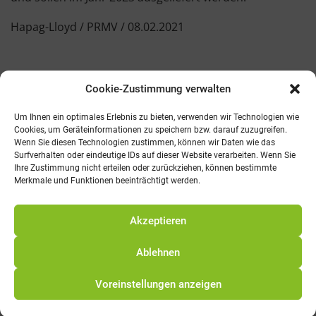
Hapag-Lloyd / PRMV / 08.02.2021
Cookie-Zustimmung verwalten
Kontakt
AGB
Fachmedien
Cookie-Richtlinie (EU)
Um Ihnen ein optimales Erlebnis zu bieten, verwenden wir Technologien wie
Cookies, um Geräteinformationen zu speichern bzw. darauf zuzugreifen.
Wenn Sie diesen Technologien zustimmen, können wir Daten wie das
Telefon: 0821 242800
Surfverhalten oder eindeutige IDs auf dieser Website verarbeiten. Wenn Sie
E-Mail: info@promv.de
Ihre Zustimmung nicht erteilen oder zurückziehen, können bestimmte
Merkmale und Funktionen beeinträchtigt werden.
© 2021 Pro Management Verlag
Akzeptieren
Ablehnen
Voreinstellungen anzeigen
Alle Preise exkl. der gesetzlichen MwSt.