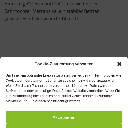
Hamburg, Odessa und Tallinn sowie bei der
Bahntochter Metrans sei ein stabiler Betrieb
gewährleistet, versicherte Titzrath.
Cookie-Zustimmung verwalten
Kontakt
AGB
Fachmedien
Cookie-Richtlinie (EU)
Um Ihnen ein optimales Erlebnis zu bieten, verwenden wir Technologien wie
Cookies, um Geräteinformationen zu speichern bzw. darauf zuzugreifen.
Wenn Sie diesen Technologien zustimmen, können wir Daten wie das
Telefon: 0821 242800
Surfverhalten oder eindeutige IDs auf dieser Website verarbeiten. Wenn Sie
E-Mail: info@promv.de
Ihre Zustimmung nicht erteilen oder zurückziehen, können bestimmte
Merkmale und Funktionen beeinträchtigt werden.
© 2021 Pro Management Verlag
Akzeptieren