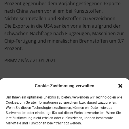
Prozent gegenüber dem Vorjahr gestiegenen Exporte
nach China waren vor allem bei Kunststoffen,
Nichteisenmetallen und Rohstoffen zu verzeichnen.
Die Exporte in die USA sanken vor allem aufgrund der
schwachen Nachfrage nach Flugzeugen, Maschinen zur
Chip-Fertigung und mineralischen Brennstoffen um 0,7
Prozent.
PRMV / NfA / 21.01.2021
Cookie-Zustimmung verwalten
Kontakt
AGB
Fachmedien
Cookie-Richtlinie (EU)
Um Ihnen ein optimales Erlebnis zu bieten, verwenden wir Technologien wie
Cookies, um Geräteinformationen zu speichern bzw. darauf zuzugreifen.
Wenn Sie diesen Technologien zustimmen, können wir Daten wie das
Telefon: 0821 242800
Surfverhalten oder eindeutige IDs auf dieser Website verarbeiten. Wenn Sie
E-Mail: info@promv.de
Ihre Zustimmung nicht erteilen oder zurückziehen, können bestimmte
Merkmale und Funktionen beeinträchtigt werden.