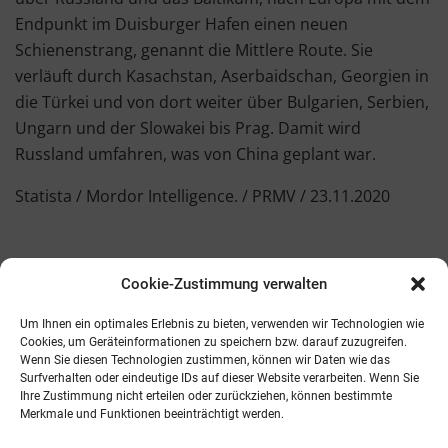
Endpunkt im Duisburger Hafen einen neuen
Schienenstrang, genannt die Mittlere Route. Sie
verläuft durch Kasachstan, Aserbaidschan, Georgien in
die Türkei und von dort weiter über Bulgarien, Serbien,
Ungarn und der Slowakei bis Prag. Damit wird
Russland umfahren, was von China geplant war.
Statista / Mordor Intelligence. / PRMV / 23.11.2020
Cookie-Zustimmung verwalten
Kontakt
AGB
Fachmedien
Cookie-Richtlinie (EU)
Um Ihnen ein optimales Erlebnis zu bieten, verwenden wir Technologien wie
Cookies, um Geräteinformationen zu speichern bzw. darauf zuzugreifen.
Wenn Sie diesen Technologien zustimmen, können wir Daten wie das
Telefon: 0821 242800
Surfverhalten oder eindeutige IDs auf dieser Website verarbeiten. Wenn Sie
E-Mail: info@promv.de
Ihre Zustimmung nicht erteilen oder zurückziehen, können bestimmte
Merkmale und Funktionen beeinträchtigt werden.