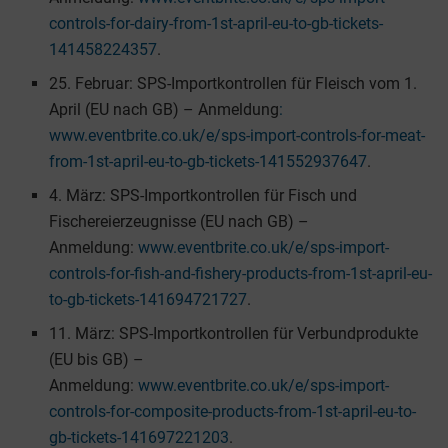
controls-for-dairy-from-1st-april-eu-to-gb-tickets-
141458224357
.
25. Februar: SPS-Importkontrollen für Fleisch vom 1.
April (EU nach GB) – Anmeldung
:
www.eventbrite.co.uk/e/sps-import-controls-for-meat-
from-1st-april-eu-to-gb-tickets-141552937647
.
4. März: SPS-Importkontrollen für Fisch und
Fischereierzeugnisse (EU nach GB) –
Anmeldung:
www.eventbrite.co.uk/e/sps-import-
controls-for-fish-and-fishery-products-from-1st-april-eu-
to-gb-tickets-141694721727
.
11. März: SPS-Importkontrollen für Verbundprodukte
(EU bis GB) –
Anmeldung:
www.eventbrite.co.uk/e/sps-import-
controls-for-composite-products-from-1st-april-eu-to-
gb-tickets-141697221203
.