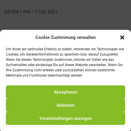
DEFRA / IHK / 17.02.2021
Cookie-Zustimmung verwalten
Kontakt
AGB
Fachmedien
Cookie-Richtlinie (EU)
Um Ihnen ein optimales Erlebnis zu bieten, verwenden wir Technologien wie
Cookies, um Geräteinformationen zu speichern bzw. darauf zuzugreifen.
Wenn Sie diesen Technologien zustimmen, können wir Daten wie das
Telefon: 0821 242800
Surfverhalten oder eindeutige IDs auf dieser Website verarbeiten. Wenn Sie
E-Mail: info@promv.de
Ihre Zustimmung nicht erteilen oder zurückziehen, können bestimmte
Merkmale und Funktionen beeinträchtigt werden.
© 2021 Pro Management Verlag
Akzeptieren
Ablehnen
Voreinstellungen anzeigen
Alle Preise exkl. der gesetzlichen MwSt.