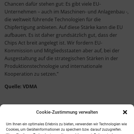
Chancen dafür stehen gut: Es gibt viele EU-
Unternehmen – auch im Maschinen- und Anlagenbau -,
die weltweit führende Technologien für die
Chipfertigung anbieten. Auf diese Stärke kann die EU
aufbauen. Es ist daher grundsätzlich gut, dass der
Chips Act breit angelegt ist. Wir fordern EU-
Kommission und Mitgliedsstaaten aber auf, bei der
Ausgestaltung auf die strategischen Stärken in der
Produktionstechnologie und internationale
Kooperation zu setzen.”
Quelle: VDMA
Cookie-Zustimmung verwalten
Kontakt
AGB
Fachmedien
Cookie-Richtlinie (EU)
Um Ihnen ein optimales Erlebnis zu bieten, verwenden wir Technologien wie
Cookies, um Geräteinformationen zu speichern bzw. darauf zuzugreifen.