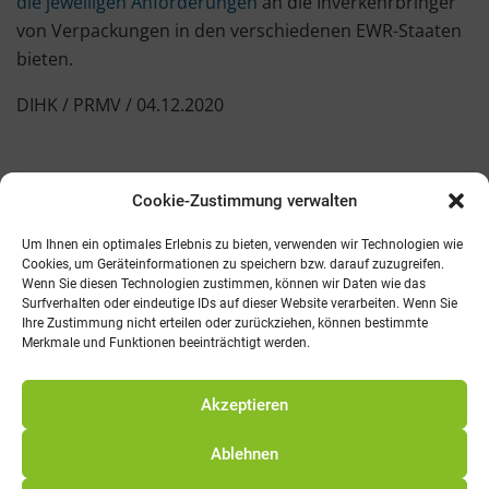
die jeweiligen Anforderungen
an die Inverkehrbringer
von Verpackungen in den verschiedenen EWR-Staaten
bieten.
DIHK / PRMV / 04.12.2020
Cookie-Zustimmung verwalten
Kontakt
AGB
Fachmedien
Cookie-Richtlinie (EU)
Um Ihnen ein optimales Erlebnis zu bieten, verwenden wir Technologien wie
Cookies, um Geräteinformationen zu speichern bzw. darauf zuzugreifen.
Wenn Sie diesen Technologien zustimmen, können wir Daten wie das
Telefon: 0821 242800
Surfverhalten oder eindeutige IDs auf dieser Website verarbeiten. Wenn Sie
E-Mail: info@promv.de
Ihre Zustimmung nicht erteilen oder zurückziehen, können bestimmte
Merkmale und Funktionen beeinträchtigt werden.
© 2021 Pro Management Verlag
Akzeptieren
Ablehnen